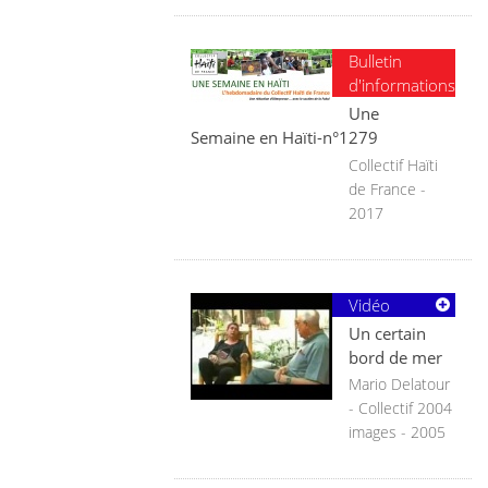
Bulletin
d'informations
Une
Semaine en Haïti-n°1279
Collectif Haïti
de France -
2017
Vidéo
Un certain
bord de mer
Mario Delatour
- Collectif 2004
images - 2005