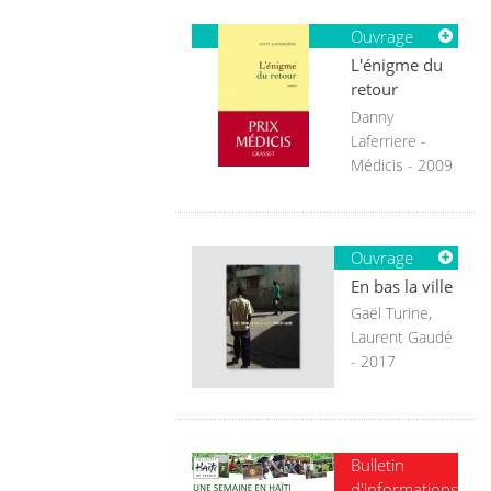
Ouvrage
L'énigme du
retour
Danny
Laferriere -
Médicis - 2009
Ouvrage
En bas la ville
Gaël Turine,
Laurent Gaudé
- 2017
Bulletin
d'informations