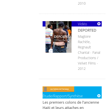
2010
Vidéo
DEPORTED
Magloire
Rachèle,
Regnault
Chantal - Fanal
Productions /
Velvet Films -
2012
Étude/Rapport/Synthèse
Les premiers colons de l’ancienne
Haïti et leurs attaches en