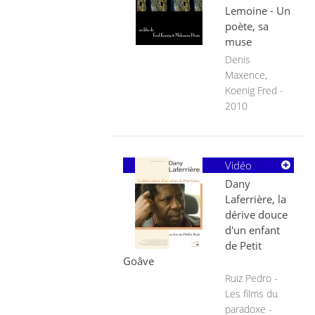
Lemoine - Un
poète, sa
muse
Denis
Maxence,
Koenig Fred -
2010
Vidéo
Dany
Laferrière, la
dérive douce
d'un enfant
de Petit
Goâve
Ruiz Pedro -
Les films du
paradoxe -