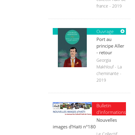
france - 2019
Ouvrage
Port au
principe Aller
- retour
Georgia
Makhlouf - La
cheminante -
2019
Bulletin
d'informations
Nouvelles
images d'Haïti n°180
Le Collectif