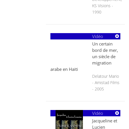
KS Visions -
1990
Vidéo
Un certain
bord de mer,
un siècle de
migration
arabe en Haïti
Delatour Mario
- Amistad Films
- 2005
Vidéo
Jacqueline et
Lucien