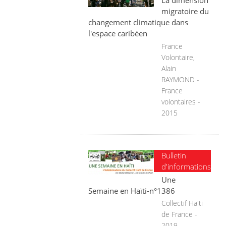
La dimension
migratoire du
changement climatique dans
l'espace caribéen
France
Volontaire,
Alain
RAYMOND -
France
volontaires -
2015
Bulletin
d'informations
Une
Semaine en Haïti-n°1386
Collectif Haïti
de France -
2019