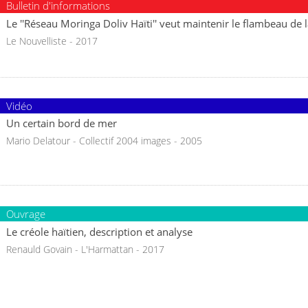
Bulletin d'informations
Le ''Réseau Moringa Doliv Haïti'' veut maintenir le flambeau d
Le Nouvelliste - 2017
Vidéo
Un certain bord de mer
Mario Delatour - Collectif 2004 images - 2005
Ouvrage
Le créole haïtien, description et analyse
Renauld Govain - L'Harmattan - 2017