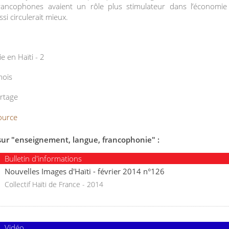
rancophones avaient un rôle plus stimulateur dans l’économie
ssi circulerait mieux.
e en Haïti - 2
mois
artage
ource
sur "enseignement, langue, francophonie" :
Bulletin d'informations
Nouvelles Images d'Haïti - février 2014 n°126
Collectif Haïti de France - 2014
Vidéo