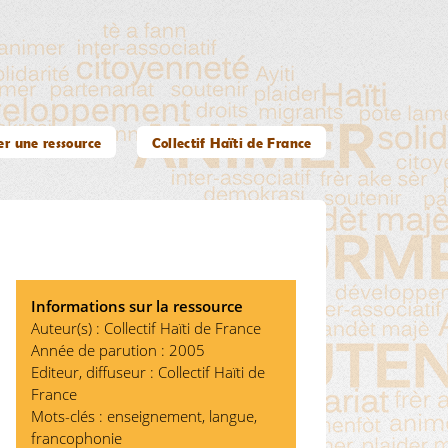
er une ressource
Collectif Haïti de France
Informations sur la ressource
Auteur(s) : Collectif Haïti de France
Année de parution : 2005
Editeur, diffuseur : Collectif Haïti de
France
Mots-clés : enseignement, langue,
francophonie