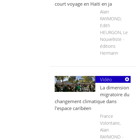
court voyage en Haïti en ja
Alain
RAYMOND;
Edith
HEURGON, Le
Nouvelliste -
éditions
Hermann
Vidéo
La dimension
migratoire du
changement climatique dans
l'espace caribéen
France
Volontaire,
Alain
RAYMOND -