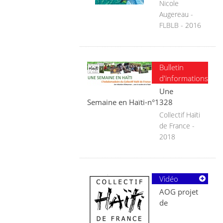
Nicole
Augereau -
FLBLB - 2016
Bulletin
d'informations
Une
Semaine en Haïti-n°1328
Collectif Haïti
de France -
2018
Vidéo
AOG projet
de