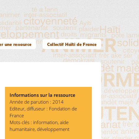
er une ressource
Collectif Haïti de France
Informations sur la ressource
Année de parution : 2014
Editeur, diffuseur : Fondation de
France
Mots-clés : information, aide
humanitaire, développement