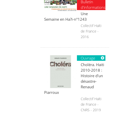
Bulletin
d'informations
Une
Semaine en Ha?i-n°1243
Collectif Haïti
de France -
2016
Ouvrage
Choléra. Haïti
2010-2018 :
Histoire d'un
désastre-
Renaud
Piarroux
Collectif Haïti
de France -
CNRS - 2019