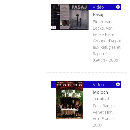
Vidéo
Pasaj
Pieter Van
Eecke, Van
Eecke Pieter -
Groupe d’Appui
aux Réfugiés et
Rapatriés
(GARR) - 2008
Vidéo
Moloch
Tropical
Peck Raoul -
Velvet Film,
Arte France -
2009