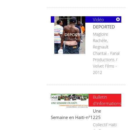
Vidéo
DEPORTED
Magloire
Rachèle,
Regnault
Chantal - Fanal
Productions /
Velvet Films -
2012
Bulletin
d'informations
Une
Semaine en Haïti-n°1225
Collectif Haïti