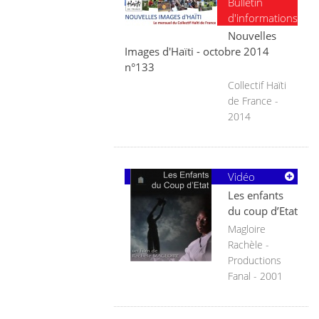
Bulletin
d'informations
Nouvelles
Images d'Haïti - octobre 2014
n°133
Collectif Haïti
de France -
2014
Vidéo
Les enfants
du coup d’Etat
Magloire
Rachèle -
Productions
Fanal - 2001