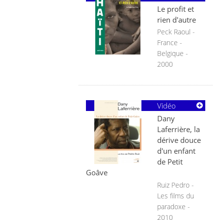
Le profit et
rien d'autre
Peck Raoul -
France -
Belgique -
2000
Vidéo
Dany
Laferrière, la
dérive douce
d'un enfant
de Petit
Goâve
Ruiz Pedro -
Les films du
paradoxe -
2010