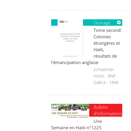
Ouvrage
Tome second:
Colonies
étrangères et
Haïti,
résultats de
l'émancipation anglaise
Schoelcher
Victor - BNF
Gallica - 1848
Bulletin
d'informations
Une
Semaine en Haïti-n°1225