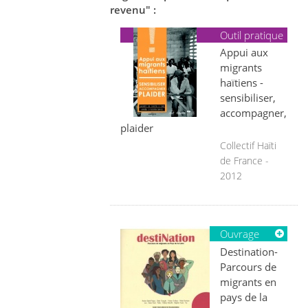
revenu" :
Outil pratique
Appui aux
migrants
haïtiens -
sensibiliser,
accompagner,
plaider
Collectif Haïti
de France -
2012
Ouvrage
Destination-
Parcours de
migrants en
pays de la