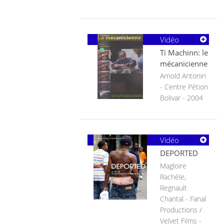
Vidéo
Ti Machinn: le
mécanicienne
Arnold Antonin
- Centre Pétion
Bolivar - 2004
Vidéo
DEPORTED
Magloire
Rachèle,
Regnault
Chantal - Fanal
Productions /
Velvet Films -