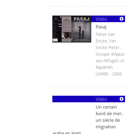
Vidéo
Pasaj
Pieter Van
Eecke, Van
Eecke Pieter -
Groupe d’Appui
aux Réfugiés et
Rapatriés
(GARR) - 2008
Vidéo
Un certain
bord de mer,
un siècle de
migration
arabe en Haïti