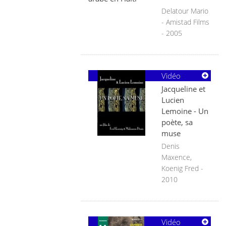
Delatour Mario
- Amistad Films
- 2005
Vidéo
Jacqueline et
Lucien
Lemoine - Un
poète, sa
muse
Denis
Maxence,
Koenig Fred -
2010
Vidéo